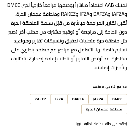
تمتلك AAB اعتماداً مباشراً بوصفها مراجعاً خارجياً لدى DMCC
وJAFZA وDAFZA وIFZA وRAKEZ ومنطقة عجمان الحرة.
تُقبل تقارير المراجعة مباشرة من قِبَل سلطة المنطقة الحرة
دون الحاجة إلى مراجعة أو توقيع مشترك من مكتب آخر. تضع
كل منطقة حرة متطلبات تدقيق وتنسيقات تقارير ومواعيد
تسليم خاصة بها. التعامل مع مراجع غير معتمد ينطوي على
مخاطرة: قد تُرفض التقارير أو تتطلب إعادة إصدارها بتكاليف
وتأخيرات إضافية.
مراجع خارجي معتمد
RAKEZ
IFZA
DAFZA
JAFZA
DMCC
منطقة عجمان الحرة
يُحافَظ على حالة الاعتماد الحالية سنوياً.