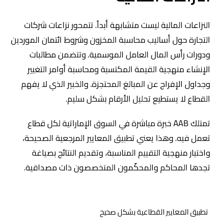
النزاعات المالية ليست متشابهة أبداً. تتمحور نزاعات شركات
التجارة حول أساليب محاسبة المخزون وشروط ائتمان الموردين
ودورات رأس المال العامل الموسمية. وتتضمن مطالبات
الإنشاء منهجية القيمة المكتسبة ومحاسبة أوامر التغيير
وجداول الإفراج عن المبالغ المحتجزة. والخبير الذي لا يفهم
القطاع لا يستطيع تحليل الأرقام بشكل سليم.
تمتلك AAB خبرة مباشرة في السوق الإماراتية لكل قطاع
تعمل فيه. وهذا يعني تطبيق المعايير المرجعية الصحيحة،
واختيار منهجية التقييم المناسبة، وتقديم النتائج بصياغة
تجدها المحاكم والمحكّمون المتخصصون ذات مصداقية.
تطبيق المعايير القطاعية بشكل صحيح