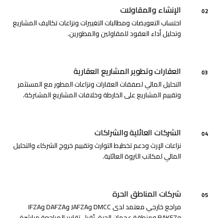
الإنشاء والمقاولات
02
احتساب التعويضات ومطالبات التغييرات ونزاعات تكاليف المشاريع
وتحليل أداء العقود للمقاولين والمطورين.
العقارات وتطوير المشاريع العقارية
03
التحليل المالي لصفقات العقارات ونزاعات المطور مع المستثمر
وتقييم المشاريع على الخارطة وخلافات المشاريع المشتركة.
الشركات العائلية والشراكات
04
نزاعات الإرث ودعم تخطيط التوارث وتقييم خروج الشركاء والتحليل
المالي لمكاتب الثروة العائلية.
شركات المناطق الحرة
05
مراجع خارجي معتمد لدى DMCC وJAFZA وDAFZA وIFZA
وRAKEZ ومنطقة عجمان الحرة. تُقبل تقارير المراجعة مباشرة