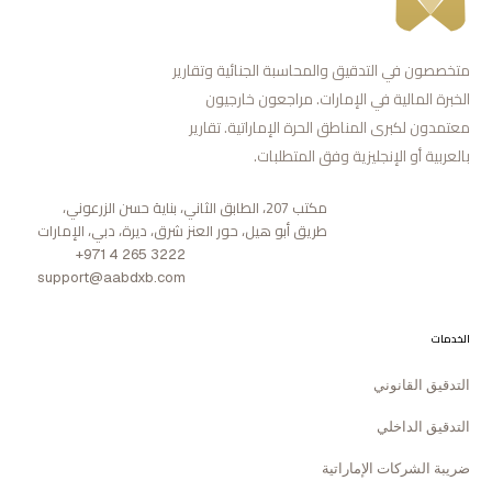
متخصصون في التدقيق والمحاسبة الجنائية وتقارير
الخبرة المالية في الإمارات. مراجعون خارجيون
معتمدون لكبرى المناطق الحرة الإماراتية. تقارير
بالعربية أو الإنجليزية وفق المتطلبات.
مكتب 207، الطابق الثاني، بناية حسن الزرعوني،
طريق أبو هيل، حور العنز شرق، ديرة، دبي، الإمارات
+971 4 265 3222
support@aabdxb.com
الخدمات
التدقيق القانوني
التدقيق الداخلي
ضريبة الشركات الإماراتية