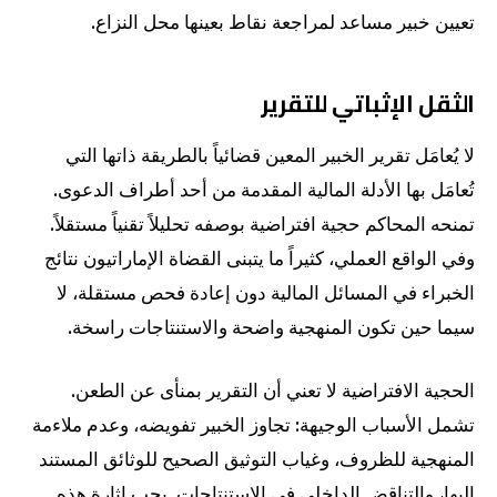
تعيين خبير مساعد لمراجعة نقاط بعينها محل النزاع.
الثقل الإثباتي للتقرير
لا يُعامَل تقرير الخبير المعين قضائياً بالطريقة ذاتها التي
تُعامَل بها الأدلة المالية المقدمة من أحد أطراف الدعوى.
تمنحه المحاكم حجية افتراضية بوصفه تحليلاً تقنياً مستقلاً.
وفي الواقع العملي، كثيراً ما يتبنى القضاة الإماراتيون نتائج
الخبراء في المسائل المالية دون إعادة فحص مستقلة، لا
سيما حين تكون المنهجية واضحة والاستنتاجات راسخة.
الحجية الافتراضية لا تعني أن التقرير بمنأى عن الطعن.
تشمل الأسباب الوجيهة: تجاوز الخبير تفويضه، وعدم ملاءمة
المنهجية للظروف، وغياب التوثيق الصحيح للوثائق المستند
إليها، والتناقض الداخلي في الاستنتاجات. يجب إثارة هذه