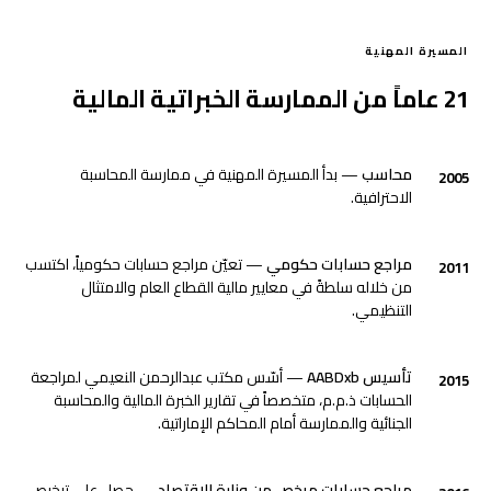
المسيرة المهنية
21 عاماً من الممارسة الخبراتية المالية
محاسب
— بدأ المسيرة المهنية في ممارسة المحاسبة
2005
الاحترافية.
مراجع حسابات حكومي
— تعيّن مراجع حسابات حكومياً، اكتسب
2011
من خلاله سلطةً في معايير مالية القطاع العام والامتثال
التنظيمي.
تأسيس AABDxb
— أسّس مكتب عبدالرحمن النعيمي لمراجعة
2015
الحسابات ذ.م.م، متخصصاً في تقارير الخبرة المالية والمحاسبة
الجنائية والممارسة أمام المحاكم الإماراتية.
مراجع حسابات مرخص من وزارة الاقتصاد
— حصل على ترخيص